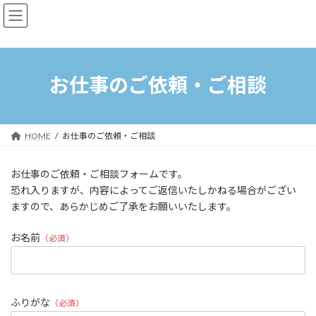
コ
ナ
ン
ビ
テ
ゲ
ン
ー
ツ
シ
へ
ョ
お仕事のご依頼・ご相談
ス
ン
キ
に
ッ
移
プ
動
HOME
お仕事のご依頼・ご相談
お仕事のご依頼・ご相談フォームです。
恐れ入りますが、内容によってご返信いたしかねる場合がござい
ますので、あらかじめご了承をお願いいたします。
お名前
（必須）
ふりがな
（必須）