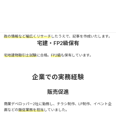
国立大学の文学部を卒業しています。
論理的思考力
と
文章力
に自
信があります。
ロジカルな文章
はお任せください。
リサーチ力
インターネットの情報だけでなく、
書籍や過去の雑誌・新聞、行
政の情報など幅広くリサーチ
したうえで、記事を作成いたします。
宅建・FP2級保有
宅地建物取引士試験
に合格。
FP2級
も保有しています。
企業での実務経験
販売促進
商業デベロッパー2社に勤務し、チラシ制作、LP制作、イベント企
画などの
販促業務を担当
していました。