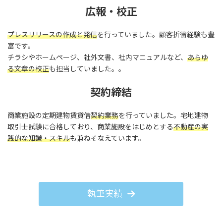
広報・校正
プレスリリースの作成と発信
を行っていました。顧客折衝経験も豊
富です。
チラシやホームページ、社外文書、社内マニュアルなど、
あらゆ
る文章の校正
も担当していました。。
契約締結
商業施設の定期建物賃貸借
契約業務
を行っていました。宅地建物
取引士試験に合格しており、商業施設をはじめとする
不動産の実
践的な知識・スキル
も兼ねそなえています。
執筆実績